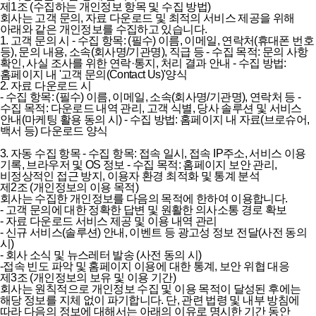
제1조 (수집하는 개인정보 항목 및 수집 방법)
회사는 고객 문의, 자료 다운로드 및 최적의 서비스 제공을 위해
아래와 같은 개인정보를 수집하고 있습니다.
1. 고객 문의 시
-
수집 항목: (필수) 이름, 이메일, 연락처(휴대폰 번호
등), 문의 내용, 소속(회사명/기관명), 직급 등
-
수집 목적: 문의 사항
확인, 사실 조사를 위한 연락·통지, 처리 결과 안내
-
수집 방법:
홈페이지 내 '고객 문의(Contact Us)'양식
2. 자료 다운로드 시
-
수집 항목: (필수) 이름, 이메일, 소속(회사명/기관명), 연락처 등
-
수집 목적: 다운로드 내역 관리, 고객 식별, 당사 솔루션 및 서비스
안내(마케팅 활용 동의 시)
-
수집 방법: 홈페이지 내 자료(브로슈어,
백서 등) 다운로드 양식
3. 자동 수집 항목
-
수집 항목: 접속 일시, 접속 IP주소, 서비스 이용
기록, 브라우저 및 OS 정보
-
수집 목적: 홈페이지 보안 관리,
비정상적인 접근 방지, 이용자 환경 최적화 및 통계 분석
제2조 (개인정보의 이용 목적)
회사는 수집한 개인정보를 다음의 목적에 한하여 이용합니다.
-
고객 문의에 대한 정확한 답변 및 원활한 의사소통 경로 확보
-
자료 다운로드 서비스 제공 및 이용 내역 관리
-
신규 서비스(솔루션) 안내, 이벤트 등 광고성 정보 전달(사전 동의
시)
-
회사 소식 및 뉴스레터 발송 (사전 동의 시)
-
접속 빈도 파악 및 홈페이지 이용에 대한 통계, 보안 위협 대응
제3조 (개인정보의 보유 및 이용 기간)
회사는 원칙적으로 개인정보 수집 및 이용 목적이 달성된 후에는
해당 정보를 지체 없이 파기합니다. 단, 관련 법령 및 내부 방침에
따라 다음의 정보에 대해서는 아래의 이유로 명시한 기간 동안