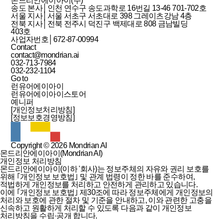
몬드리안에이아이(주)
송도 본사│인천 연수구 송도과학로 16번길 13-46 701-702호
서울 지사│서울 서초구 서초대로 398 그레이츠강남 4층
전북 지사│전북 전주시 덕진구 백제대로 808 금남빌딩
403호
사업자번호│672-87-00994
Contact
contact@mondrian.ai
032-713-7984
032-232-1104
Go to
런유어에이아이
런유어에이아이스토어
예니퍼
[개인정보처리방침]
[정보보호경영방침]
Copyright © 2026 Mondrian AI
몬드리안에이아이(Mondrian AI)
개인정보 처리방침
몬드리안에이아이(이하 '회사)는 정보주체의 자유와 권리 보호를
위해 ｢개인정보 보호법｣ 및 관계 법령이 정한 바를 준수하여,
적법하게 개인정보를 처리하고 안전하게 관리하고 있습니다.
이에 ｢개인정보 보호법｣ 제30조에 따라 정보주체에게 개인정보의
처리와 보호에 관한 절차 및 기준을 안내하고, 이와 관련한 고충을
신속하고 원활하게 처리할 수 있도록 다음과 같이 개인정보
처리방침을 수립·공개 합니다.