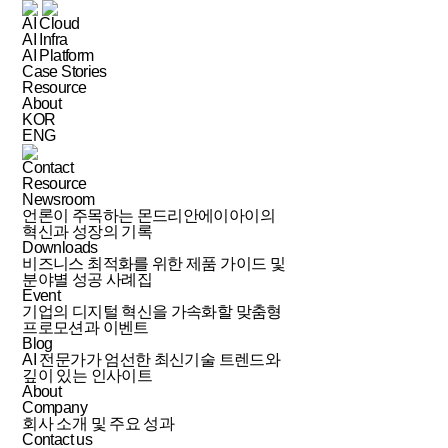
AI Cloud
AI Infra
AI Platform
Case Stories
Resource
About
KOR
ENG
Contact
Resource
Newsroom
언론이 주목하는 몬드리안에이아이의
혁신과 성장의 기록
Downloads
비즈니스 최적화를 위한 제품 가이드 및
분야별 성공 사례집
Event
기업의 디지털 혁신을 가속화할 맞춤형
프로모션과 이벤트
Blog
AI 전문가가 엄선한 최신기술 트렌드와
깊이 있는 인사이트
About
Company
회사 소개 및 주요 성과
Contact us