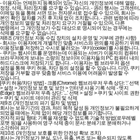
-
이용자는 언제든지 등록되어 있는 자신의 개인정보에 대해 열람,
정정, 삭제, 처리정지를 요구할 수 있습니다.
-
권리 행사는 고객센터,
이메일 등을 통해 서면 또는 전자문서로 접수할 수 있으며, 회사는
본인 확인 절차를 거친 후 지체 없이 조치합니다.
-
관련 법령에 따라
개인정보의 열람 및 처리정지 요구가 거절될 수 있으며, 다른
법령에서 그 개인정보가 수집 대상으로 명시되어 있는 경우에는
삭제를 요구할 수 없습니다.
제8조 (개인정보 자동 수집 장치의 설치·운영 및 거부에 관한 사항)
-
회사는 이용자에게 개별적인 맞춤 서비스와 편의를 제공하기 위해
이용정보를 저장하고 수시로 불러오는 '쿠키(cookie)'를 사용합니다.
-
쿠키는 웹사이트를 운영하는데 이용되는 서버가 이용자의 컴퓨터
브라우저에게 보내는 소량의 정보이며 이용자들의 PC 컴퓨터 내의
하드디스크에 저장되기도 합니다.
-
이용자는 웹 브라우저 옵션
설정을 통해 쿠키 허용, 차단 등의 설정을 할 수 있습니다. 다만, 쿠키
저장을 거부할 경우 맞춤형 서비스 이용에 어려움이 발생할 수
있습니다.
[쿠키 허용/차단 방법]
-
크롬(Chrome): 웹브라우저 우측 상단: ':' 선택
> 설정 > 개인정보 보호 및 보안 > 인터넷 사용 기록 삭제
-
엣지
(Edge): 웹브라우저 우측 상단: '...' 선택 > 설정 > 쿠키 및 사이트 권한
> 쿠키 및 사이트 데이터 관리 및 삭제
제9조 (개인정보의 파기 절차 및 방법)
회사는 보유기간의 경과, 처리 목적 달성 등 개인정보가 불필요하게
되었을 때에는 지체 없이 해당 개인정보를 파기합니다.
전자적 파일 형태: 기록을 재생할 수 없도록 기술적 방법(로우레벨
포맷 등)을 사용하여 영구 삭제 종이 문서: 분쇄기로 분쇄하거나
소각하여 파기
제10조 (개인정보 보호를 위한 안전성 확보 조치)
회사는 개인정보가 분실, 도난, 유출, 변조 또는 훼손되지 않도록