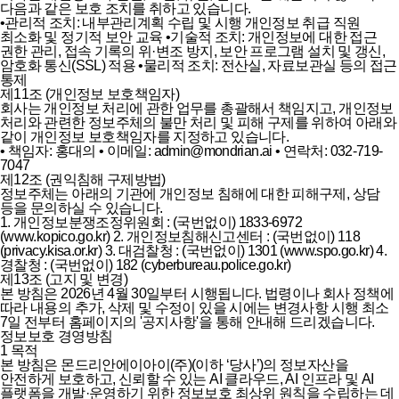
다음과 같은 보호 조치를 취하고 있습니다.
•
관리적 조치: 내부관리계획 수립 및 시행 개인정보 취급 직원
최소화 및 정기적 보안 교육
•
기술적 조치: 개인정보에 대한 접근
권한 관리, 접속 기록의 위·변조 방지, 보안 프로그램 설치 및 갱신,
암호화 통신(SSL) 적용
•
물리적 조치: 전산실, 자료보관실 등의 접근
통제
제11조 (개인정보 보호책임자)
회사는 개인정보 처리에 관한 업무를 총괄해서 책임지고, 개인정보
처리와 관련한 정보주체의 불만 처리 및 피해 구제를 위하여 아래와
같이 개인정보 보호책임자를 지정하고 있습니다.
• 책임자: 홍대의
• 이메일: admin@mondrian.ai
• 연락처: 032-719-
7047
제12조 (권익침해 구제방법)
정보주체는 아래의 기관에 개인정보 침해에 대한 피해구제, 상담
등을 문의하실 수 있습니다.
1. 개인정보분쟁조정위원회 : (국번없이) 1833-6972
(www.kopico.go.kr)
2. 개인정보침해신고센터 : (국번없이) 118
(privacy.kisa.or.kr)
3. 대검찰청 : (국번없이) 1301 (www.spo.go.kr)
4.
경찰청 : (국번없이) 182 (cyberbureau.police.go.kr)
제13조 (고지 및 변경)
본 방침은 2026년 4월 30일부터 시행됩니다. 법령이나 회사 정책에
따라 내용의 추가, 삭제 및 수정이 있을 시에는 변경사항 시행 최소
7일 전부터 홈페이지의 '공지사항'을 통해 안내해 드리겠습니다.
정보보호 경영방침
1 목적
본 방침은 몬드리안에이아이(주)(이하 ‘당사’)의 정보자산을
안전하게 보호하고, 신뢰할 수 있는 AI 클라우드, AI 인프라 및 AI
플랫폼을 개발·운영하기 위한 정보보호 최상위 원칙을 수립하는 데