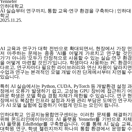
Yennefer
인하대학교
AI 실습부터 연구까지, 통합 교육·연구 환경을 구축하다 | 인하대
학교
2025.11.25.
AI 교육과 연구가 대학 전반으로 확대되면서, 현장에서 가장 먼
저 마주하는 문제는 종종 'AI를 어떻게 가르치고 연구할 것인
가'가 아니라
'모두가 안정적으로 사용할 수 있는 실습·연구 환경
을 어떻게 마련할 것인가'
입니다. 학생마다 사용하는 PC 환경
다르고, 연구자마다 필요한 라이브러리와 연산 자원이 달라지면
수업과 연구는 본격적인 모델 개발 이전 단계에서부터 지연될 수
있습니다.
특히 AI 실습에서는
Python, CUDA, PyTorch
등 개발환경 설정 
정에서 오류가 발생하기 쉽고, 고성능 GPU 장비에 접근하기 어
려운 학생은 모델 학습 경험 자체가 제한될 수 있습니다. 연구 현
장에서도 복잡한 인프라 설정과 자원 관리 부담은 도메인 연구자
가 AI 모델 실험에 집중하기 어렵게 만드는 요인이 됩니다.
인하대학교 인공지능융합연구센터는 이러한 문제를 해결하기
위해 몬드리안에이아이의 AI 플랫폼
Yennefer
를 기반으로 자
AI 플랫폼
EduBridge
를 구축했습니다. 이를 통해 AI 실습 교육,
대학원 연구, 학생 챌린지까지 하나의 통합 환경에서 운영할 수