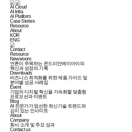
AI Cloud
AI Infra
AI Platform
Case Stories
Resource
About
KOR
ENG
Contact
Resource
Newsroom
언론이 주목하는 몬드리안에이아이의
혁신과 성장의 기록
Downloads
비즈니스 최적화를 위한 제품 가이드 및
분야별 성공 사례집
Event
기업의 디지털 혁신을 가속화할 맞춤형
프로모션과 이벤트
Blog
AI 전문가가 엄선한 최신기술 트렌드와
깊이 있는 인사이트
About
Company
회사 소개 및 주요 성과
Contact us