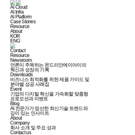
AI Cloud
AI Infra
AI Platform
Case Stories
Resource
About
KOR
ENG
Contact
Resource
Newsroom
언론이 주목하는 몬드리안에이아이의
혁신과 성장의 기록
Downloads
비즈니스 최적화를 위한 제품 가이드 및
분야별 성공 사례집
Event
기업의 디지털 혁신을 가속화할 맞춤형
프로모션과 이벤트
Blog
AI 전문가가 엄선한 최신기술 트렌드와
깊이 있는 인사이트
About
Company
회사 소개 및 주요 성과
Contact us